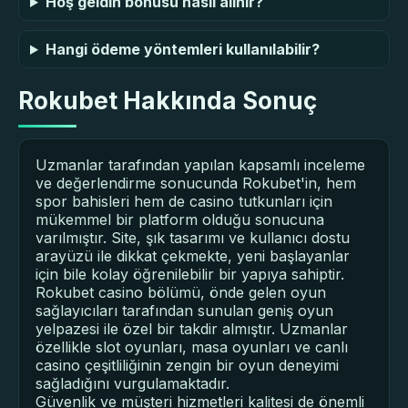
Hoş geldin bonusu nasıl alınır?
Hangi ödeme yöntemleri kullanılabilir?
Rokubet Hakkında Sonuç
Uzmanlar tarafından yapılan kapsamlı inceleme
ve değerlendirme sonucunda Rokubet'in, hem
spor bahisleri hem de casino tutkunları için
mükemmel bir platform olduğu sonucuna
varılmıştır. Site, şık tasarımı ve kullanıcı dostu
arayüzü ile dikkat çekmekte, yeni başlayanlar
için bile kolay öğrenilebilir bir yapıya sahiptir.
Rokubet casino bölümü, önde gelen oyun
sağlayıcıları tarafından sunulan geniş oyun
yelpazesi ile özel bir takdir almıştır. Uzmanlar
özellikle slot oyunları, masa oyunları ve canlı
casino çeşitliliğinin zengin bir oyun deneyimi
sağladığını vurgulamaktadır.
Güvenlik ve müşteri hizmetleri kalitesi de önemli