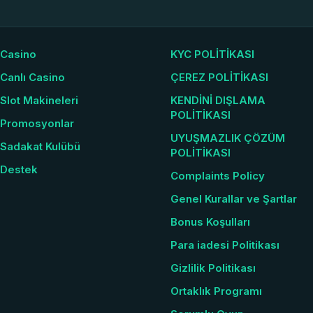
Casino
KYC POLİTİKASI
Canlı Casino
ÇEREZ POLİTİKASI
Slot Makineleri
KENDİNİ DIŞLAMA
POLİTİKASI
Promosyonlar
UYUŞMAZLIK ÇÖZÜM
Sadakat Kulübü
POLİTİKASI
Destek
Complaints Policy
Genel Kurallar ve Şartlar
Bonus Koşulları
Para iadesi Politikası
Gizlilik Politikası
Ortaklık Programı