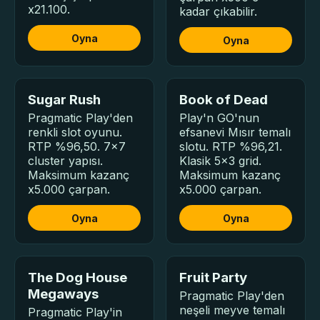
x21.100.
kadar çıkabilir.
Oyna
Oyna
Sugar Rush
Book of Dead
Pragmatic Play'den
Play'n GO'nun
renkli slot oyunu.
efsanevi Mısır temalı
RTP %96,50. 7x7
slotu. RTP %96,21.
cluster yapısı.
Klasik 5x3 grid.
Maksimum kazanç
Maksimum kazanç
x5.000 çarpan.
x5.000 çarpan.
Oyna
Oyna
The Dog House
Fruit Party
Megaways
Pragmatic Play'den
neşeli meyve temalı
Pragmatic Play'in