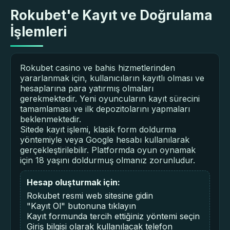
Rokubet'e Kayıt ve Doğrulama
İşlemleri
Rokubet casino ve bahis hizmetlerinden
yararlanmak için, kullanıcıların kayıtlı olması ve
hesaplarına para yatırmış olmaları
gerekmektedir. Yeni oyuncuların kayıt sürecini
tamamlaması ve ilk depozitolarını yapmaları
beklenmektedir.
Sitede kayıt işlemi, klasik form doldurma
yöntemiyle veya Google hesabı kullanılarak
gerçekleştirilebilir. Platformda oyun oynamak
için 18 yaşını doldurmuş olmanız zorunludur.
Hesap oluşturmak için:
Rokubet resmi web sitesine gidin
"Kayıt Ol" butonuna tıklayın
Kayıt formunda tercih ettiğiniz yöntemi seçin
Giriş bilgisi olarak kullanılacak telefon