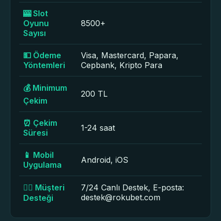
🎰 Slot
Oyunu
8500+
Sayısı
💵 Ödeme
Visa, Mastercard, Papara,
Yöntemleri
Cepbank, Kripto Para
💰 Minimum
200 TL
Çekim
⏰ Çekim
1-24 saat
Süresi
📱 Mobil
Android, iOS
Uygulama
🙋‍♂️ Müşteri
7/24 Canlı Destek, E-posta:
destek@rokubet.com
Desteği