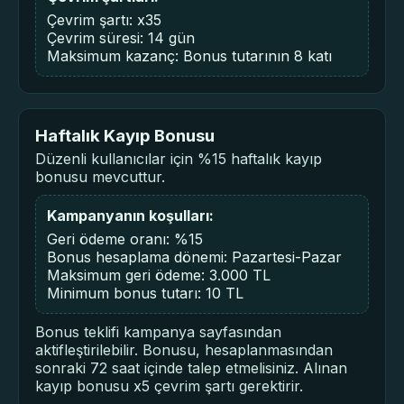
Çevrim şartı: x35
Çevrim süresi: 14 gün
Maksimum kazanç: Bonus tutarının 8 katı
Haftalık Kayıp Bonusu
Düzenli kullanıcılar için %15 haftalık kayıp
bonusu mevcuttur.
Kampanyanın koşulları:
Geri ödeme oranı: %15
Bonus hesaplama dönemi: Pazartesi-Pazar
Maksimum geri ödeme: 3.000 TL
Minimum bonus tutarı: 10 TL
Bonus teklifi kampanya sayfasından
aktifleştirilebilir. Bonusu, hesaplanmasından
sonraki 72 saat içinde talep etmelisiniz. Alınan
kayıp bonusu x5 çevrim şartı gerektirir.