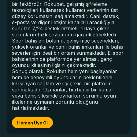
bir faktördür. Rokubet, gelişmiş şifreleme
teknolojileri kullanarak kullanıcı verilerinin üst
düzey korumasını sağlamaktadır. Canlı destek,
e-posta ve diğer iletişim kanalları aracılığıyla
sunulan 7/24 destek hizmeti, ortaya çıkan
sorunların hızlı çözümünü garanti etmektedir.
Spor bahisleri bölümü, geniş maç seçenekleri,
yüksek oranlar ve canlı bahis imkanları ile bahis
severler için ideal bir ortam sunmaktadır. E-spor
bahislerinin de platformda yer alması, genç
oyuncu kitlesinin ilgisini çekmektedir.
Sonuç olarak, Rokubet hem yeni başlayanlar
hem de deneyimli oyuncuların beklentilerini
karşılayan sağlam ve ilgi çekici bir platform
sunmaktadır. Uzmanlar, herhangi bir kumar
veya bahis sitesinde oynarken sorumlu oyun
ilkelerine uymanın zorunlu olduğunu
hatırlatmaktadır.
Hemen Üye Ol